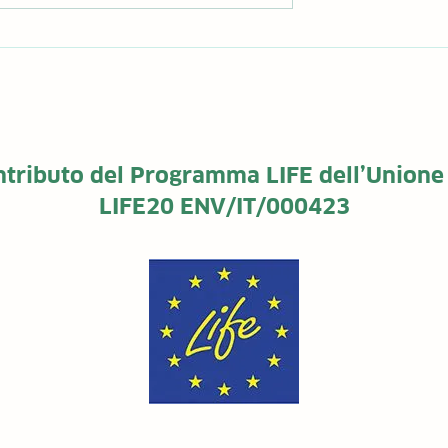
CARTRIDGES
LIFE NEW4CARTRIDGES e 
 di monitoraggio
sfida della Twin Transition
ontributo del Programma LIFE dell’Unione
LIFE20 ENV/IT/000423