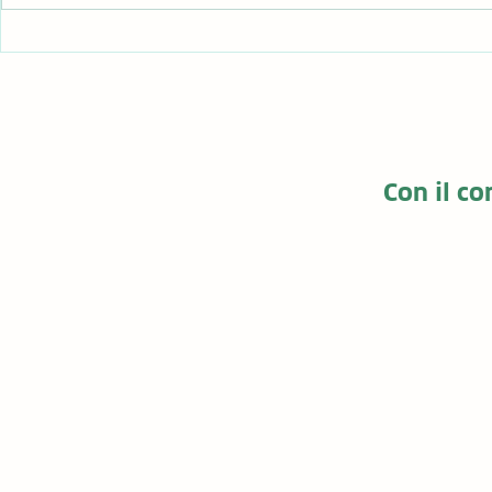
EVENTO FINALE per il
LIFE NEW4
Progetto LIFE New4Cartridges
ultima visita
Con il c